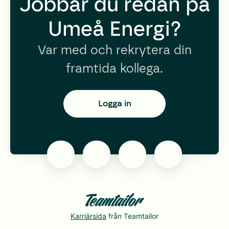
Jobbar du redan på
Umeå Energi?
Var med och rekrytera din
framtida kollega.
Logga in
Karriärsida
från Teamtailor