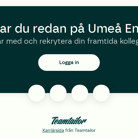
ar du redan på Umeå En
r med och rekrytera din framtida kolle
Logga in
Karriärsida
från Teamtailor