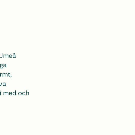
v Umeå
iga
ärmt,
va
vi med och