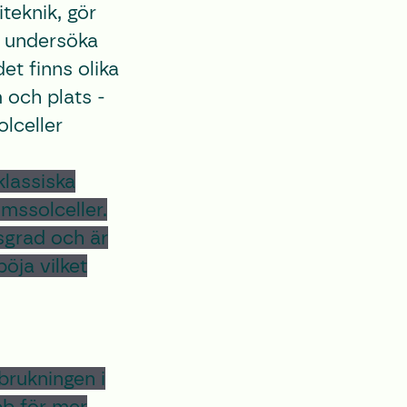
teknik, gör
a undersöka
et finns olika
 och plats -
olceller
klassiska
mssolceller.
gsgrad och är
böja vilket
brukningen i
bb för mer