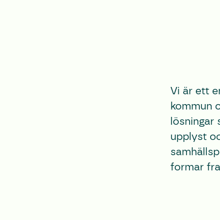
Vi är ett
kommun oc
lösningar 
upplyst o
samhällspr
​formar fr