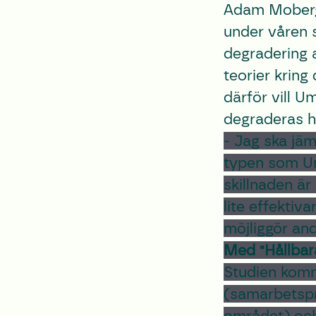
Adam Moberg 
under våren 
degradering a
teorier kring
därför vill U
degraderas h
- Jag ska jäm
typen som Ume
skillnaden är
lite effektiv
möjliggör an
Med "Hållbar
Studien komm
(samarbetspr
området) och 