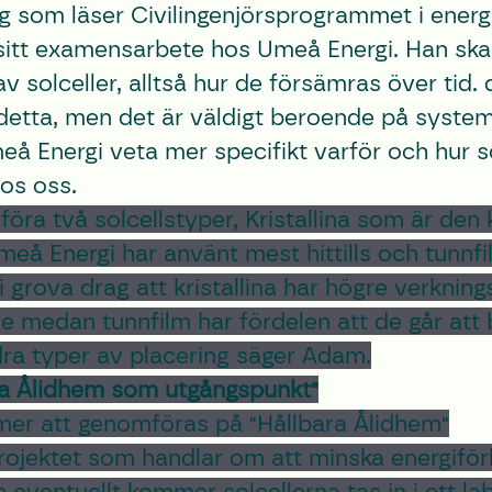
som läser Civilingenjörsprogrammet i energi
sitt examensarbete hos Umeå Energi. Han sk
v solceller, alltså hur de försämras över tid. d
 detta, men det är väldigt beroende på system
meå Energi veta mer specifikt varför och hur s
os oss.
föra två solcellstyper, Kristallina som är den 
å Energi har använt mest hittills och tunnfil
 i grova drag att kristallina har högre verknin
are medan tunnfilm har fördelen att de går att 
dra typer av placering säger Adam.
a Ålidhem som utgångspunkt"
er att genomföras på "Hållbara Ålidhem"
ojektet som handlar om att minska energiför
eventuellt kommer solcellerna tas in i ett la