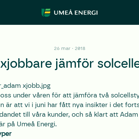
26 mar · 2018
xjobbare jämför solcell
ss under våren för att jämföra två solcellst
är att vi i juni har fått nya insikter i det for
andet till våra kunder, och så klart att Adam
här på Umeå Energi.
yper