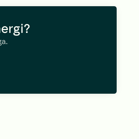
ergi?
ga.