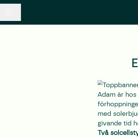
Dela sidan
KARRIÄRMENY
E
Adam är hos o
förhoppningen 
med solerbjud
givande tid 
Två solcellst