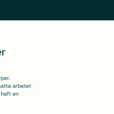
er
yper.
tsatta arbetet
 haft en